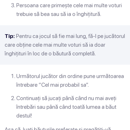
Persoana care primește cele mai multe voturi
trebuie să bea sau să ia o înghițitură.
Tip:
Pentru ca jocul să fie mai lung, fă-l pe jucătorul
care obține cele mai multe voturi să ia doar
înghițituri în loc de o băutură completă.
Următorul jucător din ordine pune următoarea
întrebare “Cel mai probabil sa”.
Continuați să jucați până când nu mai aveți
întrebări sau până când toată lumea a băut
destul!
Așa că, luați băuturile preferate și pregătiți-vă