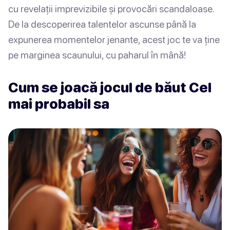
cu revelații imprevizibile și provocări scandaloase.
De la descoperirea talentelor ascunse până la
expunerea momentelor jenante, acest joc te va ține
pe marginea scaunului, cu paharul în mână!
Cum se joacă jocul de băut Cel
mai probabil sa