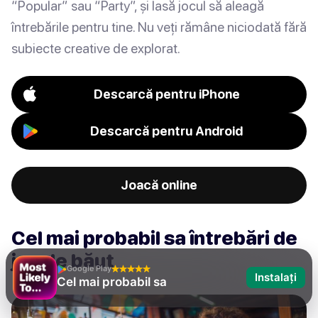
“Popular” sau “Party”, și lasă jocul să aleagă
întrebările pentru tine. Nu veți rămâne niciodată fără
subiecte creative de explorat.
Descarcă pentru iPhone
Descarcă pentru Android
Joacă online
Cel mai probabil sa întrebări de
joc de băut
Google Play
Instalați
Cel mai probabil sa