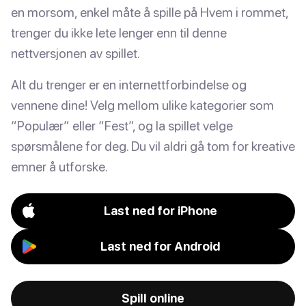
en morsom, enkel måte å spille på Hvem i rommet,
trenger du ikke lete lenger enn til denne
nettversjonen av spillet.
Alt du trenger er en internettforbindelse og
vennene dine! Velg mellom ulike kategorier som
“Populær” eller “Fest”, og la spillet velge
spørsmålene for deg. Du vil aldri gå tom for kreative
emner å utforske.
Last ned for iPhone
Last ned for Android
Spill online