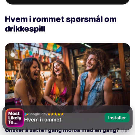
Hvem i rommet spørsmål om
drikkespill
Google Play
Installer
Hvem i rommet
Ønsker å sette i gang moroa med en gang?
Her