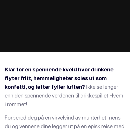
Klar for en spennende kveld hvor drinkene
flyter fritt, hemmeligheter søles ut som
konfetti, og latter fyller luften?
Ikke se lenger
enn den spennende verdenen til drikkespillet Hvem
i rommet!
Forbered deg på en virvelvind av munterhet mens
du og vennene dine legger ut på en episk reise med