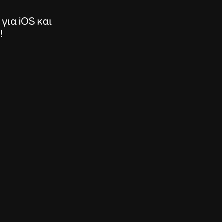
για iOS και
!