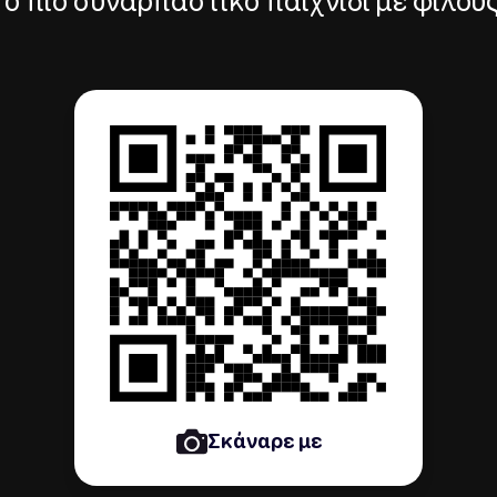
Το πιο συναρπαστικό παιχνίδι με φίλους
Σκάναρε με