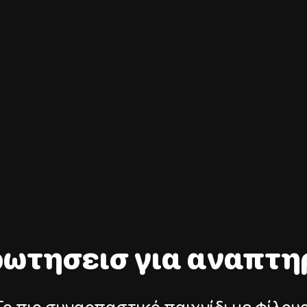
ρωτησεισ για αναπτη