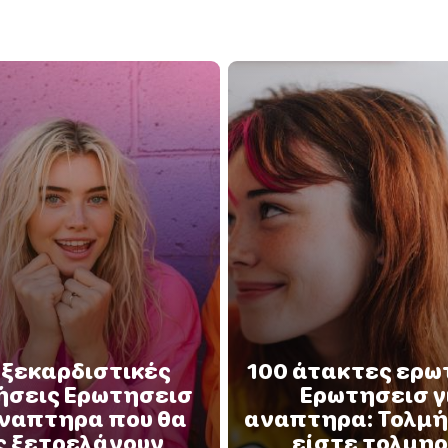
 ξεκαρδιστικές
100 άτακτες ερω
ήσεις Ερωτησεισ
Ερωτησεισ γ
αναπτηρα που θα
αναπτηρα: Τολμή
ς ξετρελάνουν
είστε τολμηρ