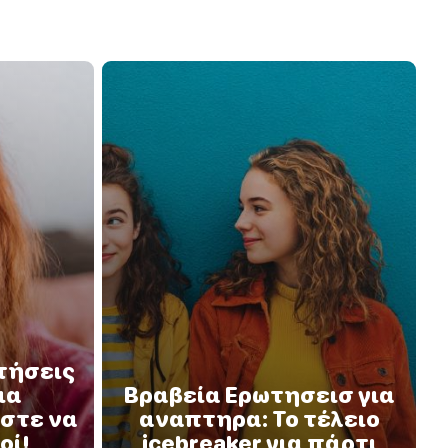
τήσεις
ια
Βραβεία Ερωτησεισ για
στε να
αναπτηρα: Το τέλειο
οί!
icebreaker για πάρτι