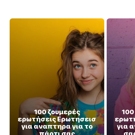
100 ζουμερές
100
ερωτήσεις Ερωτησεισ
ερωτ
για αναπτηρα για το
για 
πάρτι σας
σα