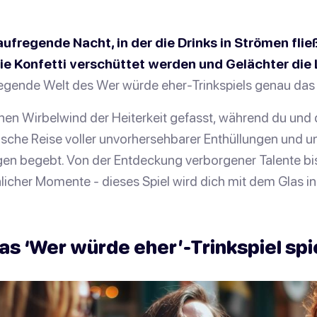
 aufregende Nacht, in der die Drinks in Strömen flie
e Konfetti verschüttet werden und Gelächter die L
regende Welt des Wer würde eher-Trinkspiels genau das 
nen Wirbelwind der Heiterkeit gefasst, während du und
ische Reise voller unvorhersehbarer Enthüllungen und u
en begebt. Von der Entdeckung verborgener Talente bis
icher Momente - dieses Spiel wird dich mit dem Glas in
s ‘Wer würde eher’-Trinkspiel spi