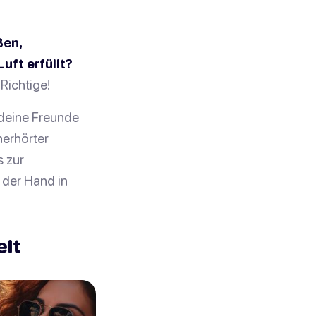
ßen,
uft erfüllt?
Richtige!
 deine Freunde
nerhörter
 zur
 der Hand in
elt