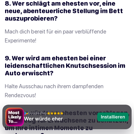
8. Wer schlägt am ehesten vor, eine
neue, abenteuerliche Stellung im Bett
auszuprobieren?
Mach dich bereit für ein paar verblüffende
Experimente!
9. Wer wird am ehesten bei einer
leidenschaftlichen Knutschsession im
Auto erwischt?
Halte Ausschau nach ihrem dampfenden
Rendezvous!
10. Wer würde am ehesten vorschlagen,
Google Play
Installieren
Wer würde eher
Spielzeug für Erwachsene zu benutzen,
um ihre intimen Momente zu