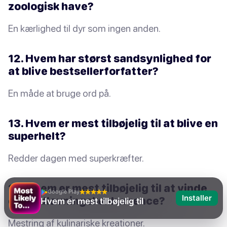
zoologisk have?
En kærlighed til dyr som ingen anden.
12. Hvem har størst sandsynlighed for
at blive bestsellerforfatter?
En måde at bruge ord på.
13. Hvem er mest tilbøjelig til at blive en
superhelt?
Redder dagen med superkræfter.
14. Hvem er mest tilbøjelig til at vinde
Google Play
Installer
en madlavningskonkurrence?
Hvem er mest tilbøjelig til
Mestring af kulinariske kreationer.